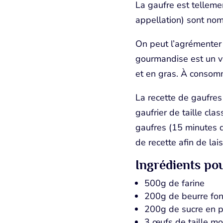
La gaufre est telleme
appellation) sont nom
On peut l’agrémenter 
gourmandise est un vil
et en gras. À conso
La recette de gaufres
gaufrier de taille cla
gaufres (15 minutes d
de recette afin de lai
Ingrédients pou
500g de farine
200g de beurre fon
200g de sucre en 
3 œufs de taille m